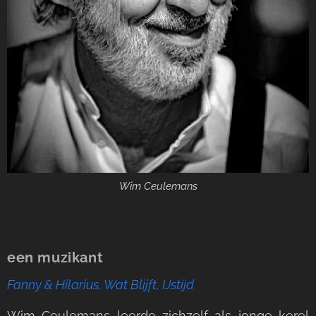
Wim Ceulemans
een muzikant
Fanny & Hilarius, Wat Blijft, IJstijd
Wim Ceulemans leerde zichzelf als jonge kerel