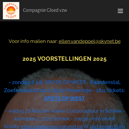
Compagnie Gloed vzw
Voor info mailen naar:
ellen.vandepoel@skynet.be
20
25 VOORSTELLINGEN 2025
- zondag 6 juli, SPOTS OP WEST - Paardenstal,
Zoetendaalstraat 7, 8970 Poperinge - 18u, tickets:
SPOTS OP WEST
- vrijdag 28 februari, kleine Cultuurschuur in Schriek -
klimoplei 2, 2223 Schriek - 20u30 - info en/of
tickets:
ellen.vandepoel@skynet.be
of
bart.feyaerts@g