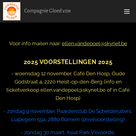
Compagnie Gloed vzw
Voor info mailen naar:
ellen.vandepoel@skynet.be
2025 VOORSTELLINGEN 2025
- woensdag 12 november, Café Den Hosp, Oude
Godstraat 4, 2220 Heist-op-den-Berg (info en
ticketverkoop ellen.vandepoel@skynet.be of in Café
Den Hosp)
- zondag 9 november, Paardenclub De Schelderuiters,
Luipegem 59a, 2880 Bornem (privévoorstelling)
- zondag 30 maart, Asiat Park Vilvoorde,